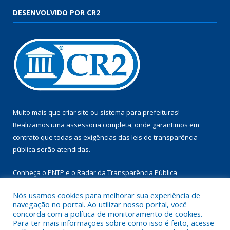
DESENVOLVIDO POR CR2
Muito mais que
criar site
ou
sistema para prefeituras
!
Realizamos uma
assessoria
completa, onde garantimos em
contrato que todas as exigências das
leis de transparência
pública
serão atendidas.
Conheça o
PNTP
e o
Radar da Transparência Pública
Nós usamos cookies para melhorar sua experiência de
navegação no portal. Ao utilizar nosso portal, você
concorda com a política de monitoramento de cookies.
Para ter mais informações sobre como isso é feito, acesse
Todos os direitos reservados a Câmara Municipal de Aurora do