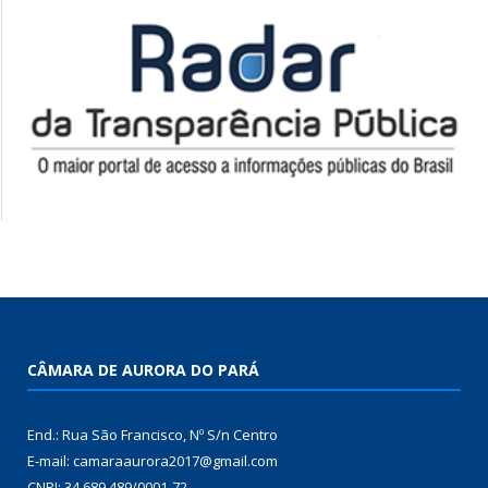
CÂMARA DE AURORA DO PARÁ
End.: Rua São Francisco, Nº S/n Centro
E-mail: camaraaurora2017@gmail.com
CNPJ: 34.689.489/0001-72