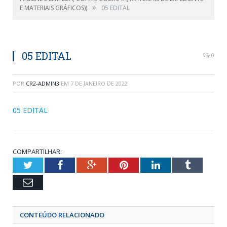
»
E MATERIAIS GRÁFICOS))
05 EDITAL
05 EDITAL
0
POR
CR2-ADMIN3
EM
7 DE JANEIRO DE 2022
05 EDITAL
COMPARTILHAR:
Twitter
Facebook
Google+
Pinterest
LinkedIn
Tumblr
Email
CONTEÚDO RELACIONADO