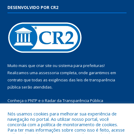
DESENVOLVIDO POR CR2
Muito mais que
criar site
ou
sistema para prefeituras
!
Realizamos uma
assessoria
completa, onde garantimos em
contrato que todas as exigências das
leis de transparência
pública
serão atendidas.
Conheça o
PNTP
e o
Radar da Transparência Pública
Nós usamos cookies para melhorar sua experiência de
navegação no portal. Ao utilizar nosso portal, você
concorda com a política de monitoramento de cookies.
Para ter mais informações sobre como isso é feito, acesse
Todos os direitos reservados a Câmara Municipal de Aurora do