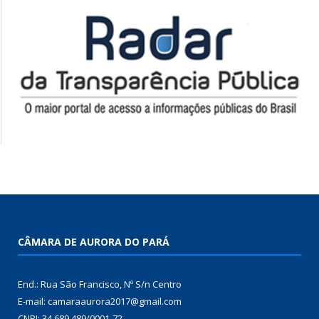
CÂMARA DE AURORA DO PARÁ
End.: Rua São Francisco, Nº S/n Centro
E-mail: camaraaurora2017@gmail.com
CNPJ: 34.689.489/0001-72