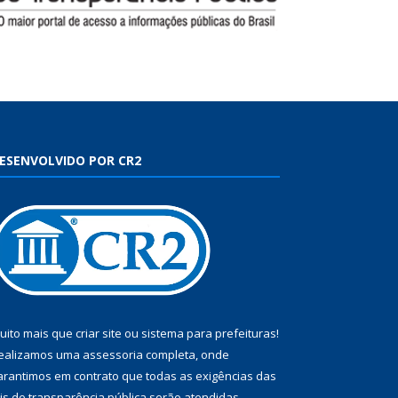
ESENVOLVIDO POR CR2
uito mais que
criar site
ou
sistema para prefeituras
!
ealizamos uma
assessoria
completa, onde
arantimos em contrato que todas as exigências das
eis de transparência pública
serão atendidas.