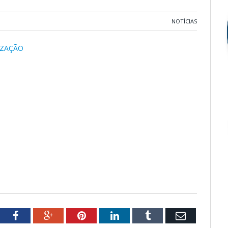
NOTÍCIAS
IZAÇÃO
tter
Facebook
Google+
Pinterest
LinkedIn
Tumblr
Email