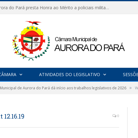
Câmara de Aurora do Pará presta Honra ao Mérito a policiais militares em sessão marcada por reconhecimento e emoção
CÂMARA
ATIVIDADES DO LEGISLATIVO
SESSÕ
»
unicipal de Aurora do Pará dá início aos trabalhos legislativos de 2026
W
12.16.19
0