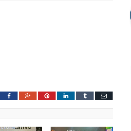
tter
Facebook
Google+
Pinterest
LinkedIn
Tumblr
Email