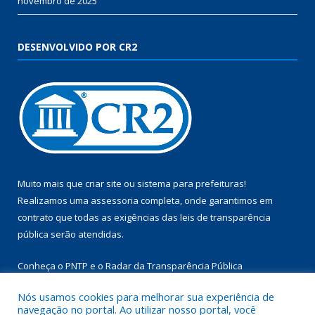
novembro de 2025
DESENVOLVIDO POR CR2
Muito mais que
criar site
ou
sistema para prefeituras
!
Realizamos uma
assessoria
completa, onde garantimos em
contrato que todas as exigências das
leis de transparência
pública
serão atendidas.
Conheça o
PNTP
e o
Radar da Transparência Pública
Nós usamos cookies para melhorar sua experiência de
navegação no portal. Ao utilizar nosso portal, você