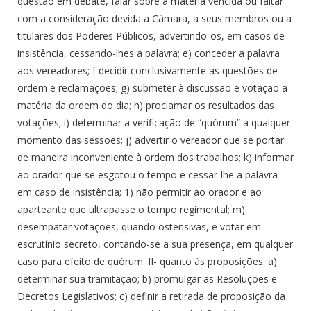
questão em debate, falar sobre a matéria vencida ou faltar
com a consideração devida a Câmara, a seus membros ou a
titulares dos Poderes Públicos, advertindo-os, em casos de
insistência, cessando-lhes a palavra; e) conceder a palavra
aos vereadores; f decidir conclusivamente as questões de
ordem e reclamações; g) submeter à discussão e votação a
matéria da ordem do dia; h) proclamar os resultados das
votações; i) determinar a verificação de “quórum” a qualquer
momento das sessões; j) advertir o vereador que se portar
de maneira inconveniente à ordem dos trabalhos; k) informar
ao orador que se esgotou o tempo e cessar-lhe a palavra
em caso de insistência; 1) não permitir ao orador e ao
aparteante que ultrapasse o tempo regimental; m)
desempatar votações, quando ostensivas, e votar em
escrutínio secreto, contando-se a sua presença, em qualquer
caso para efeito de quórum. II- quanto às proposições: a)
determinar sua tramitação; b) promulgar as Resoluções e
Decretos Legislativos; c) definir a retirada de proposição da