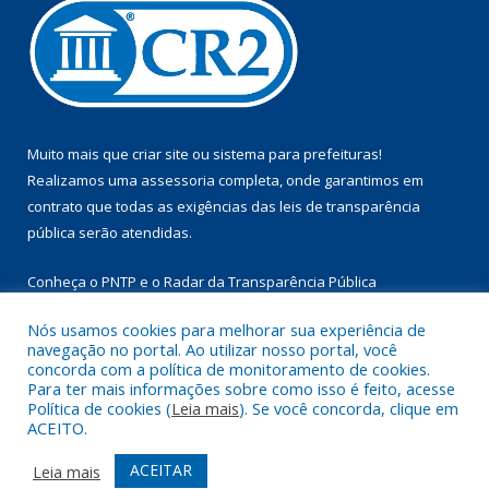
Muito mais que
criar site
ou
sistema para prefeituras
!
Realizamos uma
assessoria
completa, onde garantimos em
contrato que todas as exigências das
leis de transparência
pública
serão atendidas.
Conheça o
PNTP
e o
Radar da Transparência Pública
Nós usamos cookies para melhorar sua experiência de
navegação no portal. Ao utilizar nosso portal, você
concorda com a política de monitoramento de cookies.
Para ter mais informações sobre como isso é feito, acesse
Todos os direitos reservados a Câmara Municipal de Aurora do
Política de cookies (
Leia mais
). Se você concorda, clique em
Pará.
ACEITO.
Mapa do Site
Acessar Área Administrativa
ACEITAR
Leia mais
Acessar Webmail