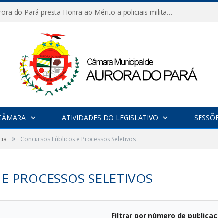
Câmara de Aurora do Pará presta Honra ao Mérito a policiais militares em sessão marcada por reconhecimento e emoção
CÂMARA
ATIVIDADES DO LEGISLATIVO
SESSÕ
»
cia
Concursos Públicos e Processos Seletivos
E PROCESSOS SELETIVOS
Filtrar por número de publica