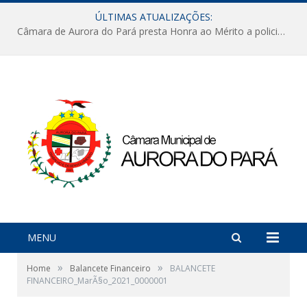
ÚLTIMAS ATUALIZAÇÕES:
Câmara de Aurora do Pará presta Honra ao Mérito a policiais militares em sessão marcada por reconhecimento e emoção
MENU
»
»
Home
Balancete Financeiro
BALANCETE
FINANCEIRO_MarÃ§o_2021_0000001