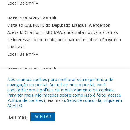
Local: Belém/PA
Data: 13/06/2023 às 10h
Visita ao GABINETE do Deputado Estadual Wenderson
Azevedo Chamon – MDB/PA, onde tratamos vários temas
de interesse do município, principalmente sobre o Programa
Sua Casa.
Local: Belém/PA
Data: 12/06/2023 às 11h
Visita Especial ao Tribunal de Contas dos Municípios do
Nós usamos cookies para melhorar sua experiência de
Estado do Pará – TCM/PA, para tratar de assuntos relativos
navegação no portal. Ao utilizar nosso portal, você
concorda com a política de monitoramento de cookies.
ao interesse da Câmara Municipal do referido município.
Para ter mais informações sobre como isso é feito, acesse
Local: Belém/PA
Política de cookies (
Leia mais
). Se você concorda, clique em
ACEITO.
Maio
ACEITAR
Leia mais
Data: 27/05/2023 às 17h