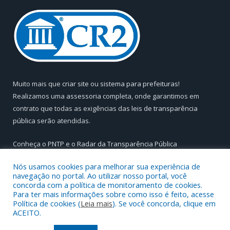
Muito mais que
criar site
ou
sistema para prefeituras
!
Realizamos uma
assessoria
completa, onde garantimos em
contrato que todas as exigências das
leis de transparência
pública
serão atendidas.
Conheça o
PNTP
e o
Radar da Transparência Pública
Nós usamos cookies para melhorar sua experiência de
navegação no portal. Ao utilizar nosso portal, você
concorda com a política de monitoramento de cookies.
Para ter mais informações sobre como isso é feito, acesse
Todos os direitos reservados a Câmara Municipal de Aurora do
Política de cookies (
Leia mais
). Se você concorda, clique em
Pará.
ACEITO.